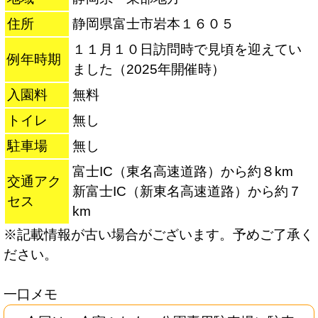
住所
静岡県富士市岩本１６０５
１１月１０日訪問時で見頃を迎えてい
例年時期
ました（2025年開催時）
入園料
無料
トイレ
無し
駐車場
無し
富士IC（東名高速道路）から約８km
交通アク
新富士IC（新東名高速道路）から約７
セス
km
※記載情報が古い場合がございます。予めご了承く
ださい。
一口メモ