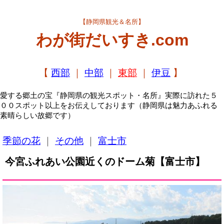
【静岡県観光＆名所】
わが街だいすき.com
【
西部
｜
中部
｜
東部
｜
伊豆
】
愛する郷土の宝『静岡県の観光スポット・名所』実際に訪れた５
００スポット以上をお伝えしております（静岡県は魅力あふれる
素晴らしい故郷です）
季節の花
｜
その他
｜
富士市
今宮ふれあい公園近くのドーム菊【富士市】