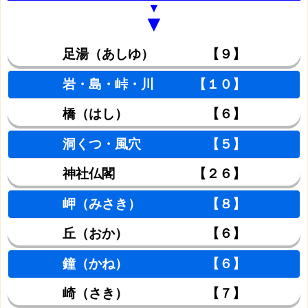
▼
▼
足湯（あしゆ） 【９】
岩・島・峠・川 【１０】
橋（はし） 【６】
洞くつ・風穴 【５】
神社仏閣 【２６】
岬（みさき） 【８】
丘（おか） 【６】
鐘（かね） 【６】
崎（さき） 【７】