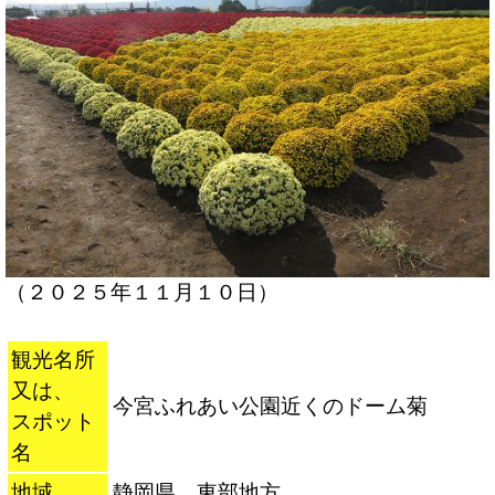
（２０２５年１１月１０日）
観光名所
又は、
今宮ふれあい公園近くのドーム菊
スポット
名
地域
静岡県 東部地方