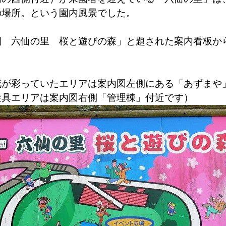
の場所。という園内風景でした。
園 六仙の里 桜と遊びの森」と題された案内看板か
花が彩っていたエリアは案内図左側にある「あずまや
遊具エリアは案内図右側「管理棟」付近です）