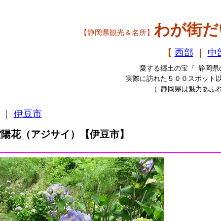
わが街だ
【静岡県観光＆名所】
【
西部
｜
中
愛する郷土の宝『 静岡県の
実際に訪れた５００スポット
（ 静岡県は魅力あふ
｜
伊豆市
紫陽花（アジサイ）【伊豆市】