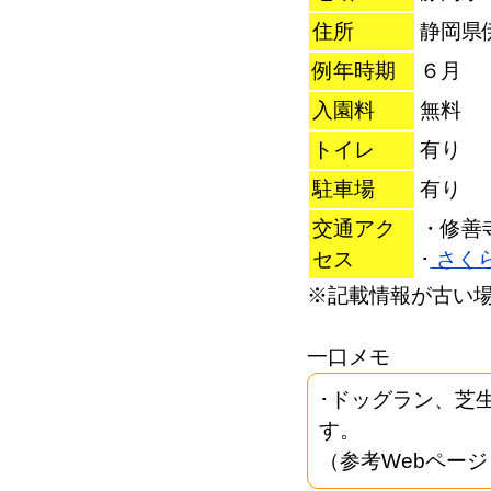
住所
静岡県
例年時期
６月
入園料
無料
トイレ
有り
駐車場
有り
交通アク
・修善
セス
･
さく
※記載情報が古い
一口メモ
･ドッグラン、芝
す。
（参考Webページ