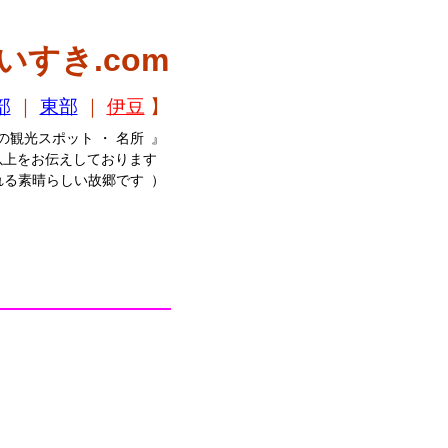
いすき.com
部
｜
東部
｜
伊豆
】
観光スポット ・ 名所 』
以上をお伝えしております
れる素晴らしい故郷です ）