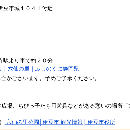
伊豆市城１０４１付近
寺駅より車で約２０分
ら｜六仙の里｜ふじのくに静岡県
場合がございます。予めご了承ください。
生広場、ちびっ子たち用遊具などがある憩いの場所「
）
六仙の里公園│伊豆市 観光情報│ 伊豆市役所