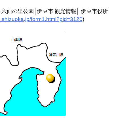
）六仙の里公園│伊豆市 観光情報│ 伊豆市役所
zu.shizuoka.jp/form1.html?pid=3120
)