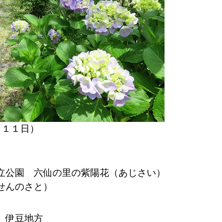
月１１日）
立公園 六仙の里の紫陽花（あじさい）
せんのさと）
 伊豆地方