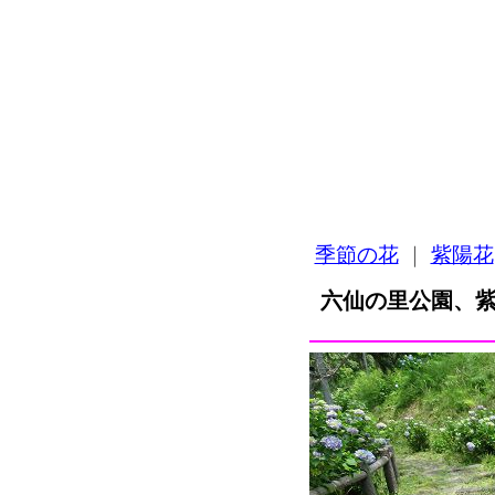
季節の花
｜
紫陽花
六仙の里公園、