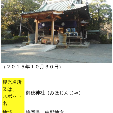
（２０１５年１０月３０日）
観光名所
又は、
御穂神社（みほじんじゃ）
スポット
名
地域
静岡県 中部地方