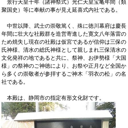
景行天皇十年（諸神祭式）光仁天皇宝亀年間（類
聚国史）等に奉献の事が見え延喜式内社である。
中世以降、武士の崇敬篤く、殊に徳川幕府は慶長
年間に壮大な社殿群を造営寄進した寛文八年落雷の
ため焼失し現在の社殿は仮宮であるが信仰は三保の
氏神様、清水の総氏神様として親しまれ三保清水の
文化発祥の地であると共に、祭神、お伊勢様「大国
様」の祭神のご神徳により、お祭や正月など全国か
ら多くの崇敬者が参拝するご神木「羽衣の松」の名
社である。
本殿は、静岡市の指定有形文化財です。