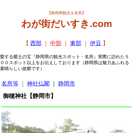
【静岡県観光＆名所】
わが街だいすき.com
【
西部
｜
中部
｜
東部
｜
伊豆
】
愛する郷土の宝『静岡県の観光スポット・名所』実際に訪れた５
００スポット以上をお伝えしております（静岡県は魅力あふれる
素晴らしい故郷です）
名所等
｜
神社仏閣
｜
静岡市
御穂神社【静岡市】