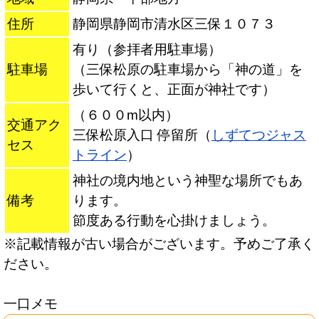
住所
静岡県静岡市清水区三保１０７３
有り（参拝者用駐車場）
駐車場
（三保松原の駐車場から「神の道」を
歩いて行くと、正面が神社です）
（６００m以内）
交通アク
三保松原入口 停留所（
しずてつジャス
セス
トライン
）
神社の境内地という神聖な場所でもあ
備考
ります。
節度ある行動を心掛けましょう。
※記載情報が古い場合がございます。予めご了承く
ださい。
一口メモ