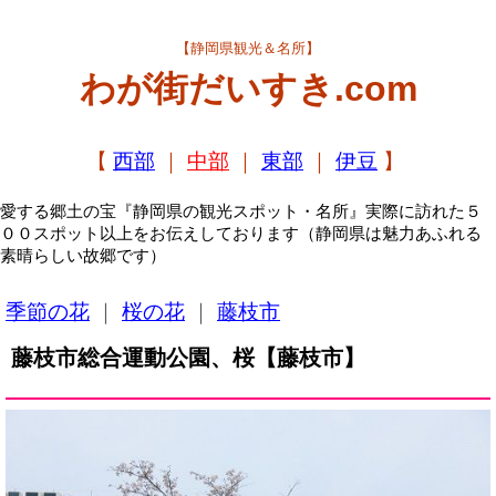
【静岡県観光＆名所】
わが街だいすき.com
【
西部
｜
中部
｜
東部
｜
伊豆
】
愛する郷土の宝『静岡県の観光スポット・名所』実際に訪れた５
００スポット以上をお伝えしております（静岡県は魅力あふれる
素晴らしい故郷です）
季節の花
｜
桜の花
｜
藤枝市
藤枝市総合運動公園、桜【藤枝市】