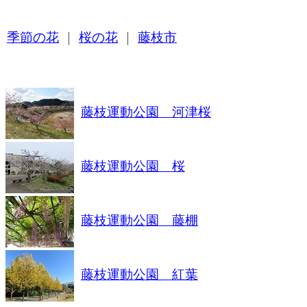
季節の花
｜
桜の花
｜
藤枝市
藤枝運動公園 河津桜
藤枝運動公園 桜
藤枝運動公園 藤棚
藤枝運動公園 紅葉