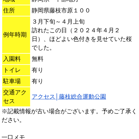
住所
静岡県藤枝市原１００
３月下旬～４月上旬
訪れたこの日（２０２４年４月２
例年時期
日）、ほどよい色付きを見せていた桜
でした。
入園料
無料
トイレ
有り
駐車場
有り
交通アク
アクセス│藤枝総合運動公園
セス
※記載情報が古い場合がございます。予めご了承く
ださい。
一口メモ