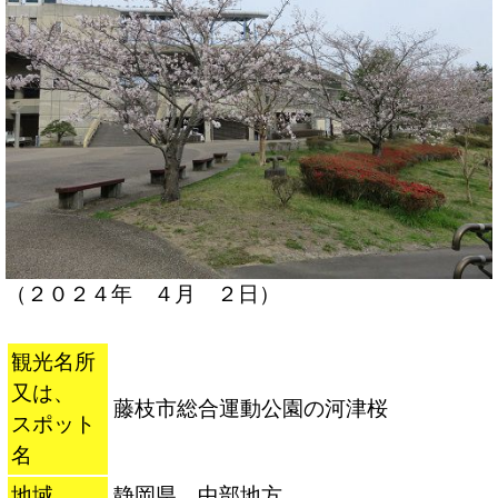
（２０２４年 ４月 ２日）
観光名所
又は、
藤枝市総合運動公園の河津桜
スポット
名
地域
静岡県 中部地方