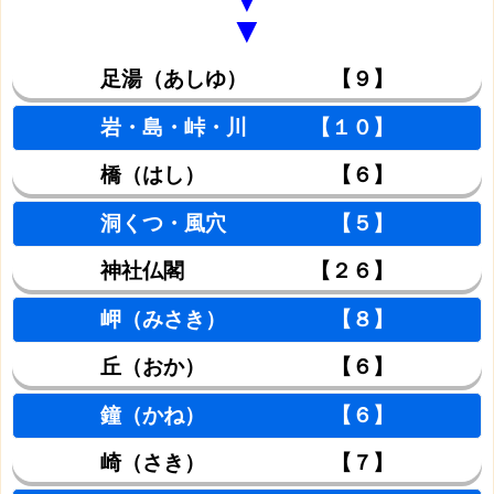
▼
▼
足湯（あしゆ） 【９】
岩・島・峠・川 【１０】
橋（はし） 【６】
洞くつ・風穴 【５】
神社仏閣 【２６】
岬（みさき） 【８】
丘（おか） 【６】
鐘（かね） 【６】
崎（さき） 【７】