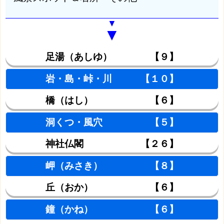
▼
▼
足湯（あしゆ） 【９】
岩・島・峠・川 【１０】
橋（はし） 【６】
洞くつ・風穴 【５】
神社仏閣 【２６】
岬（みさき） 【８】
丘（おか） 【６】
鐘（かね） 【６】