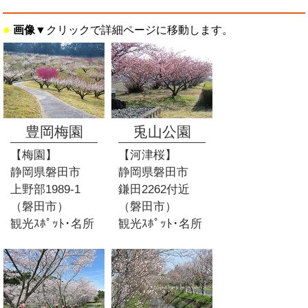
●
画像
▼
クリックで詳細ページに移動します。
豊岡梅園
兎山公園
【梅園】
【河津桜】
静岡県磐田市
静岡県磐田市
上野部1989-1
鎌田2262付近
（磐田市）
（磐田市）
観光ｽﾎﾟｯﾄ･名所
観光ｽﾎﾟｯﾄ･名所