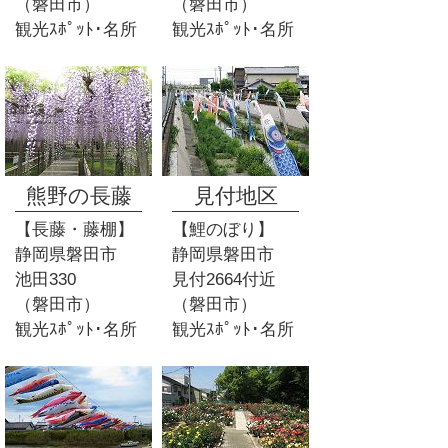
（磐田市）
（磐田市）
観光ｽﾎﾟｯﾄ･名所
観光ｽﾎﾟｯﾄ･名所
熊野の長藤
見付地区
【長藤・藤棚】
【鯉のぼり】
静岡県磐田市
静岡県磐田市
池田330
見付2664付近
（磐田市）
（磐田市）
観光ｽﾎﾟｯﾄ･名所
観光ｽﾎﾟｯﾄ･名所