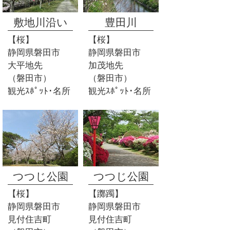
敷地川沿い
豊田川
【桜】
【桜】
静岡県磐田市
静岡県磐田市
大平地先
加茂地先
（磐田市）
（磐田市）
観光ｽﾎﾟｯﾄ･名所
観光ｽﾎﾟｯﾄ･名所
つつじ公園
つつじ公園
【桜】
【躑躅】
静岡県磐田市
静岡県磐田市
見付住吉町
見付住吉町